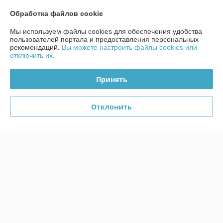
Обработка файлов cookie
Мы используем файлы cookies для обеспечения удобства
пользователей портала и предоставления персональных
рекомендаций.
Вы можете настроить файлы cookies или
отключить их.
Парфюмерная вода для
мужчин Luchi from heart-to-
Парфюмерная вода Luchi
heart
on Woody Ice
Принять
В наличии
В наличии
116,61
116,61
Отклонить
руб.
руб.
118,99 руб.
118,99 руб.
Купить
Купить
-2%
-2%