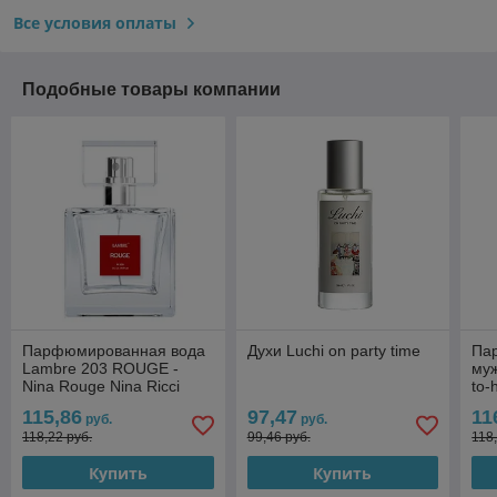
Все условия оплаты
Подобные товары компании
Парфюмированная вода
Духи Luchi on party time
Па
Lambre 203 ROUGE -
муж
Nina Rouge Nina Ricci
to-
115,86
97,47
11
руб.
руб.
118,22 руб.
99,46 руб.
118
Купить
Купить