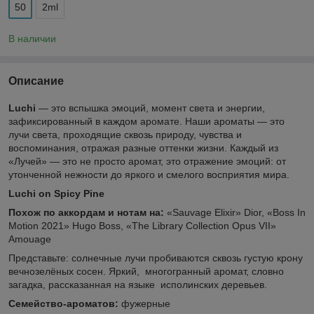
50
2ml
В наличии
Описание
Luchi
— это вспышка эмоций, момент света и энергии,
зафиксированный в каждом аромате. Наши ароматы — это
лучи света, проходящие сквозь природу, чувства и
воспоминания, отражая разные оттенки жизни. Каждый из
«Лучей» — это не просто аромат, это отражение эмоций: от
утонченной нежности до яркого и смелого восприятия мира.
Luchi on Spicy Pine
Похож по аккордам и нотам на:
«Sauvage Elixir» Dior, «Boss In
Motion 2021» Hugo Boss, «The Library Collection Opus VII»
Amouage
Представьте: солнечные лучи пробиваются сквозь густую крону
вечнозелёных сосен. Яркий, многогранный аромат, словно
загадка, рассказанная на языке исполинских деревьев.
Семейство-ароматов:
фужерные