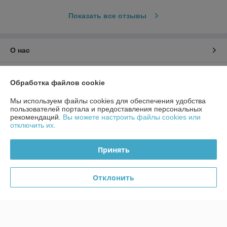
Показать все отзывы
О нас
Контакты
Обработка файлов cookie
Доставка и оплата
Мы используем файлы cookies для обеспечения удобства
пользователей портала и предоставления персональных
рекомендаций.
Вы можете настроить файлы cookies или
График работы
отключить их.
Полная версия сайта
Принять
Политика обработки cookies
Отклонить
Сайт создан на платформе Deal.by