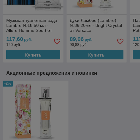
Мужская туалетная вода
Духи Ламбре (Lambre)
Па
Lambre №18 50 мл -
№36 20мл - Bright Crystal
Lam
Allure Homme Sport от
от Versace
Pet
Chanel
Gue
117,60
89,06
11
руб.
руб.
120 руб.
90,88 руб.
120
Купить
Купить
Акционные предложения и новинки
-2%