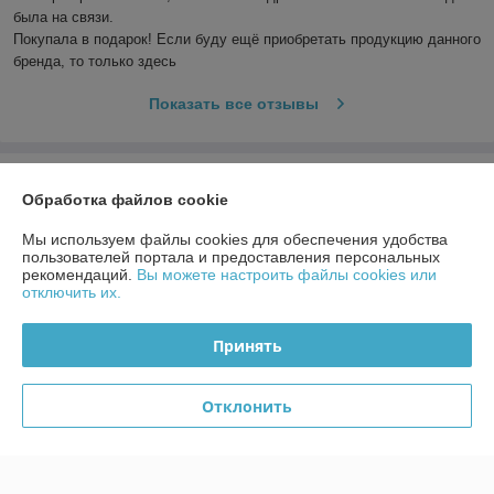
была на связи.

Покупала в подарок! Если буду ещё приобретать продукцию данного 
бренда, то только здесь
Показать все отзывы
О нас
Обработка файлов cookie
Контакты
Мы используем файлы cookies для обеспечения удобства
пользователей портала и предоставления персональных
рекомендаций.
Вы можете настроить файлы cookies или
Доставка и оплата
отключить их.
График работы
Принять
Полная версия сайта
Отклонить
Политика обработки cookies
Сайт создан на платформе Deal.by