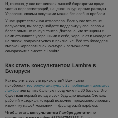
И, конечно, у нас нет никакой лишней бюрократии вроде
частых перерегистраций, наценок на курьерские расходы.
Управлять своими покупками можно без особых проблем.
У нас царит семейная атмосфера. Если у вас что-то не
получается, вы всегда найдете поддержку у спонсоров и
более опытных консультантов. Доказано, что женщины с
нами становятся уверенными в себе, хорошеют и молодеют
на глазах, получают успех и признание. Всё это благодаря
высокой корпоративной культуре и возможности
саморазвития вместе с Lambre.
Как стать консультантом Lambre в
Беларуси
Как получить все эти привилегии? Вам нужно
приобрести
тестерную
шкат
улку с 23 пробниками ароматов
Ламбре
или купить бальную продукцию на 30 баллов. Это
будет ваш первый вклад в свои будущие доходы. Это ваш
рабочий материал, который позволяет продемонстрировать
изюминку нашей компании — французский парфюм.
Чтобы стать консультантом Ламбре достаточно
позвонить к нам в офис +375447848363
. После